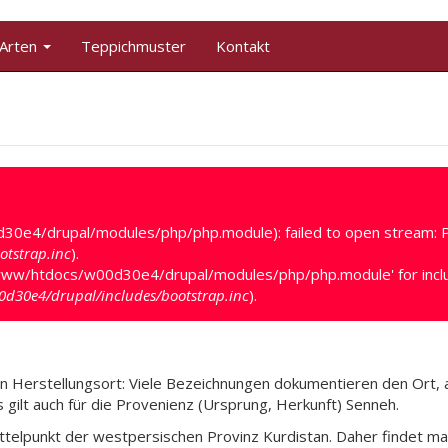
 Arten
Teppichmuster
Kontakt
30e4/drupal/modules/php/php.module): failed to open stream: P
tstrap.inc
).
'/www/htdocs/w00d30e4/drupal/modules/php/php.module' for inclusio
d30e4/drupal/includes/bootstrap.inc
).
en Herstellungsort: Viele Bezeichnungen dokumentieren den Ort,
gilt auch für die Provenienz (Ursprung, Herkunft) Senneh.
ittelpunkt der westpersischen Provinz Kurdistan. Daher findet m