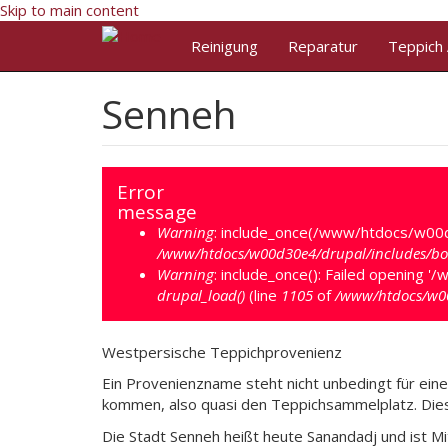
Skip to main content
Reinigung
Reparatur
Teppich
Senneh
Error
message
Warning
: include_once(/www/htdocs/w00d
/www/htdocs/w00d30e4/drupal/includes/boo
Warning
: include_once(): Failed opening 
drupal_load()
(line
1105
of
/www/htdocs/w00
Westpersische Teppichprovenienz
Ein Provenienzname steht nicht unbedingt für ein
kommen, also quasi den Teppichsammelplatz. Dies 
Die Stadt Senneh heißt heute Sanandadj und ist M