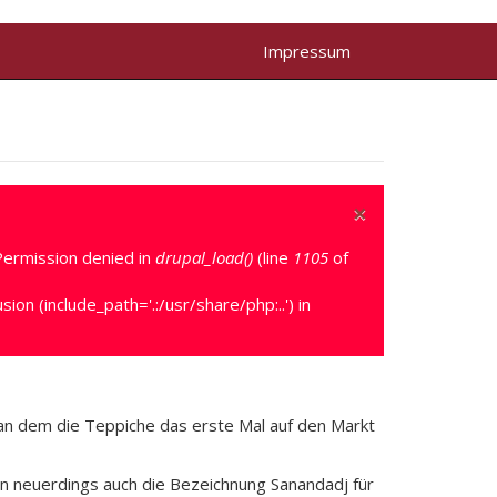
Impressum
×
ermission denied in
drupal_load()
(line
1105
of
n (include_path='.:/usr/share/php:..') in
 an dem die Teppiche das erste Mal auf den Markt
an neuerdings auch die Bezeichnung Sanandadj für