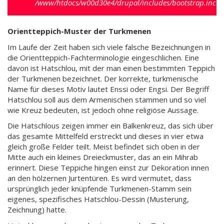
/www/htdocs/w00d30e4/drupal/includes/bootstrap.inc
).
Orientteppich-Muster der Turkmenen
Im Laufe der Zeit haben sich viele falsche Bezeichnungen in
die Orientteppich-Fachterminologie eingeschlichen. Eine
davon ist Hatschlou, mit der man einen bestimmten Teppich
der Turkmenen bezeichnet. Der korrekte, turkmenische
Name für dieses Motiv lautet Enssi oder Engsi. Der Begriff
Hatschlou soll aus dem Armenischen stammen und so viel
wie Kreuz bedeuten, ist jedoch ohne religiöse Aussage.
Die Hatschlous zeigen immer ein Balkenkreuz, das sich über
das gesamte Mittelfeld erstreckt und dieses in vier etwa
gleich große Felder teilt. Meist befindet sich oben in der
Mitte auch ein kleines Dreieckmuster, das an ein Mihrab
erinnert. Diese Teppiche hingen einst zur Dekoration innen
an den hölzernen Jurtentüren. Es wird vermutet, dass
ursprünglich jeder knüpfende Turkmenen-Stamm sein
eigenes, spezifisches Hatschlou-Dessin (Musterung,
Zeichnung) hatte.